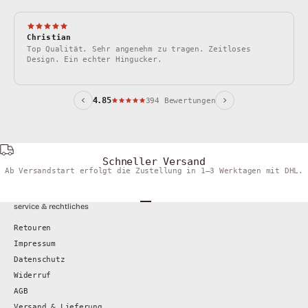
Christian
Top Qualität. Sehr angenehm zu tragen. Zeitloses
Design. Ein echter Hingucker.
W
4.85
394 Bewertungen
Schneller Versand
Ab Versandstart erfolgt die Zustellung in 1–3 Werktagen mit DHL.
Gehe zu Element 1
Gehe zu Element 2
Gehe zu Element 3
Gehe zu Element 4
service & rechtliches
Retouren
Impressum
Datenschutz
Widerruf
AGB
Versand & Lieferung