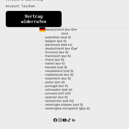
Account löschen
Vertrag
widerrufen
deutschland (eur €)
land
australien (aud $)
belgien (eur €)
dänemark (dkk kr.)
deutschland (eur €)
finnland (eur €)
frankreich (eur €)
irland (eur €)
italien (eur €)
kanada (cad $)
neuseeland (nzd $)
niederlande (eur €)
österreich (eur €)
polen (pln zł)
portugal (eur €)
schweden (sek kr)
schweiz (chf chf)
spanien (eur €)
tschechien (czk kč)
vereinigte staaten (usd $)
vereinigtes königreich (gbp £)