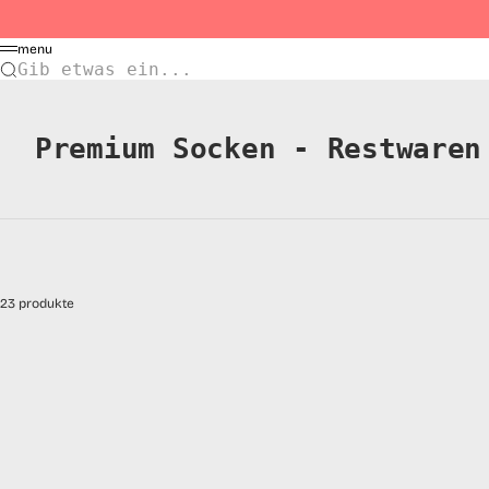
Zum Inhalt springen
Menü
menu
Gib etwas ein...
Premium Socken - Restwaren
23 produkte