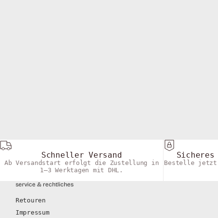
black
white
gerippte socken mit logo am knöchel (1cm)
gerippte socken 
angebot
regulärer preis
angebot
regulärer p
€9,00
€15,00
€9,00
€15,00
Farbe
Farbe
Black
White
Antique White
Grey Melang
Dark Shadow
Black
Grey Melange
Antique Whi
+2
+2
Schneller Versand
Sicheres
Ab Versandstart erfolgt die Zustellung in
Bestelle jetzt
1–3 Werktagen mit DHL.
service & rechtliches
Retouren
Impressum