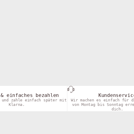
navy blue
mit logo am knöchel (1cm)
gerippte socken mit logo am knöchel
reis
angebot
regulärer preis
€9,00
€15,00
Farbe
Navy Blue
e
White
Grey Melange
te
Black
+2
 & einfaches bezahlen
Kundenservic
 und zahle einfach später mit
Wir machen es einfach für d
Klarna.
von Montag bis Sonntag err
dich.