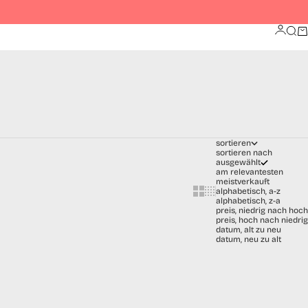
Such
Wa
Anmeld
sortieren
sortieren nach
ausgewählt
am relevantesten
meistverkauft
Show cards bigger
Show cards smaller
alphabetisch, a-z
alphabetisch, z-a
preis, niedrig nach hoch
preis, hoch nach niedrig
datum, alt zu neu
datum, neu zu alt