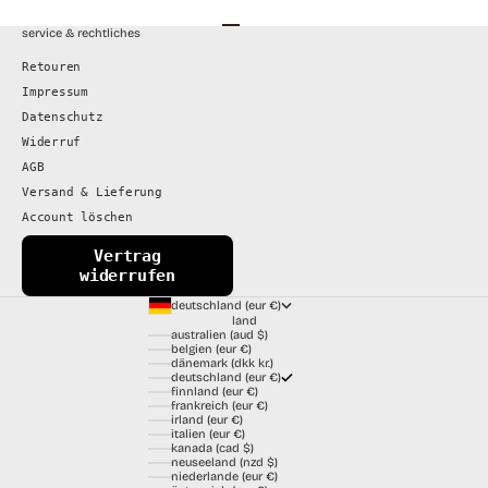
Gehe zu Element 1
Gehe zu Element 2
Gehe zu Element 3
Gehe zu Element 4
service & rechtliches
Retouren
Impressum
Datenschutz
Widerruf
AGB
Versand & Lieferung
Account löschen
Vertrag
widerrufen
deutschland (eur €)
land
australien (aud $)
belgien (eur €)
dänemark (dkk kr.)
deutschland (eur €)
finnland (eur €)
frankreich (eur €)
irland (eur €)
italien (eur €)
kanada (cad $)
neuseeland (nzd $)
niederlande (eur €)