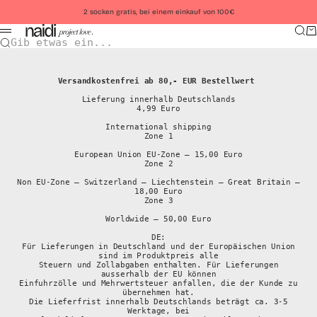
Zum Inhalt springen
2 socken gratis, bei einem einkauf von 100€
Such
Wa
Menü
Gib etwas ein...
Versandkostenfrei ab 80,- EUR Bestellwert
Lieferung innerhalb Deutschlands
4,99 Euro
International shipping
Zone 1
European Union EU-Zone – 15,00 Euro
Zone 2
Non EU-Zone – Switzerland – Liechtenstein – Great Britain –
18,00 Euro
Zone 3
Worldwide – 50,00 Euro
DE:
Für Lieferungen in Deutschland und der Europäischen Union
sind im Produktpreis alle
Steuern und Zollabgaben enthalten. Für Lieferungen
ausserhalb der EU können
Einfuhrzölle und Mehrwertsteuer anfallen, die der Kunde zu
übernehmen hat.
Die Lieferfrist innerhalb Deutschlands beträgt ca. 3-5
Werktage, bei