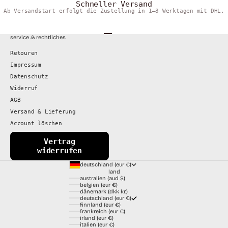
Schneller Versand
Ab Versandstart erfolgt die Zustellung in 1–3 Werktagen mit DHL.
Gehe zu Element 1
Gehe zu Element 2
Gehe zu Element 3
Gehe zu Element 4
service & rechtliches
Retouren
Impressum
Datenschutz
Widerruf
AGB
Versand & Lieferung
Account löschen
Vertrag
widerrufen
deutschland (eur €)
land
australien (aud $)
belgien (eur €)
dänemark (dkk kr.)
deutschland (eur €)
finnland (eur €)
frankreich (eur €)
irland (eur €)
italien (eur €)