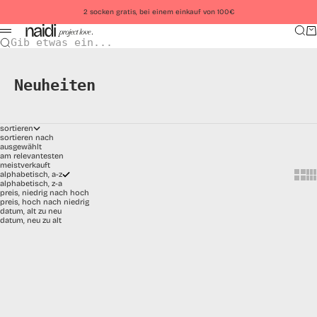
Zum Inhalt springen
2 socken gratis, bei einem einkauf von 100€
Such
Wa
Menü
Gib etwas ein...
Neuheiten
sortieren
sortieren nach
ausgewählt
am relevantesten
meistverkauft
Show
Sh
alphabetisch, a-z
alphabetisch, z-a
preis, niedrig nach hoch
preis, hoch nach niedrig
datum, alt zu neu
datum, neu zu alt
Optionen auswählen
Optionen auswählen