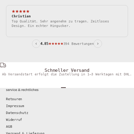
Christian
Top Qualität. Sehr angenehm zu tragen. Zeitloses
Design. Ein echter Hingucker.
W
4.85
394 Bewertungen
Schneller Versand
Ab Versandstart erfolgt die Zustellung in 1–3 Werktagen mit DHL.
Gehe zu Element 1
Gehe zu Element 2
Gehe zu Element 3
Gehe zu Element 4
service & rechtliches
Retouren
Impressum
Datenschutz
Widerruf
AGB
Versand & Lieferung