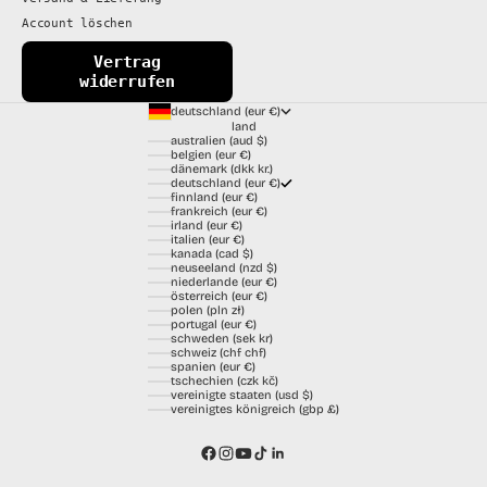
Account löschen
Vertrag
widerrufen
deutschland (eur €)
land
australien (aud $)
belgien (eur €)
dänemark (dkk kr.)
deutschland (eur €)
finnland (eur €)
frankreich (eur €)
irland (eur €)
italien (eur €)
kanada (cad $)
neuseeland (nzd $)
niederlande (eur €)
österreich (eur €)
polen (pln zł)
portugal (eur €)
schweden (sek kr)
schweiz (chf chf)
spanien (eur €)
tschechien (czk kč)
vereinigte staaten (usd $)
vereinigtes königreich (gbp £)