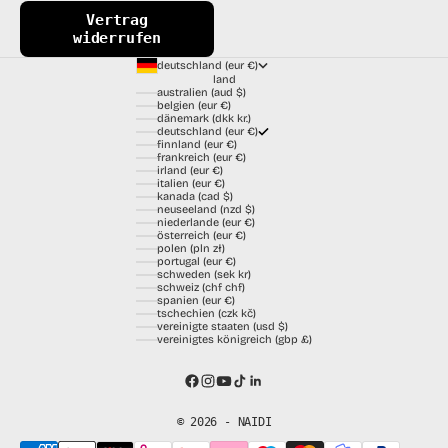
Vertrag
widerrufen
deutschland (eur €)
land
australien (aud $)
belgien (eur €)
dänemark (dkk kr.)
deutschland (eur €)
finnland (eur €)
frankreich (eur €)
irland (eur €)
italien (eur €)
kanada (cad $)
neuseeland (nzd $)
niederlande (eur €)
österreich (eur €)
polen (pln zł)
portugal (eur €)
schweden (sek kr)
schweiz (chf chf)
spanien (eur €)
tschechien (czk kč)
vereinigte staaten (usd $)
vereinigtes königreich (gbp £)
© 2026 - NAIDI