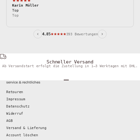
Karin Möller
Top
Top
4.85
393 Bewertungen
Schneller Versand
Ab Versandstart erfolgt die Zustellung in 1–3 Werktagen mit DHL.
Gehe zu Element 1
Gehe zu Element 2
Gehe zu Element 3
Gehe zu Element 4
service & rechtliches
Retouren
Impressum
Datenschutz
Widerruf
AGB
Versand & Lieferung
Account löschen