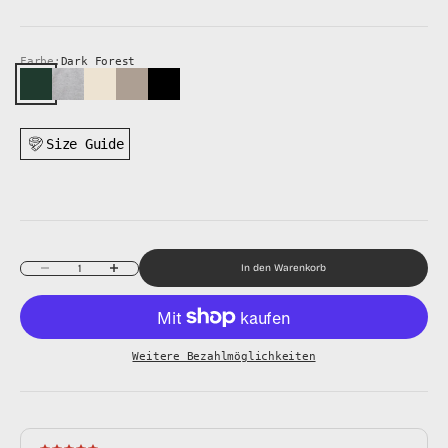
Nicht chemisch reinigen oder bleichen
Farbe:
Dark Forest
Dark Forest
Grey Melange
Antique White
Simply Taupe
Black
Size Guide
Anzahl verringern
Anzahl erhöhen
In den Warenkorb
Weitere Bezahlmöglichkeiten